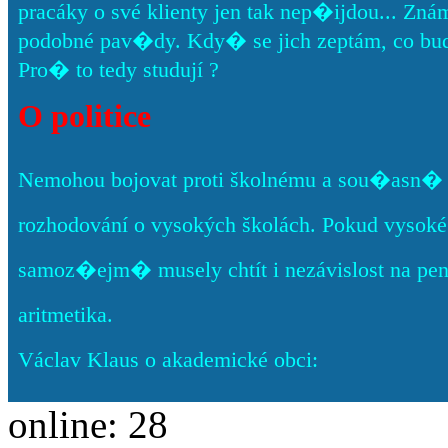
pracáky o své klienty jen tak nep�ijdou... Znám pá
podobné pav�dy. Kdy� se jich zeptám, co bud
Pro� to tedy studují ?
O politice
Nemohou bojovat proti školnému a sou�asn� c
rozhodování o vysokých školách. Pokud vysoké š
samoz�ejm� musely chtít i nezávislost na pe
aritmetika.
Václav Klaus o akademické obci:
online: 28