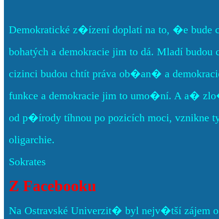
Demokratické z�ízení doplatí na to, �e bude 
bohatých a demokracie jim to dá. Mladí budou 
cizinci budou chtít práva ob�an� a demokracie
funkce a demokracie jim to umo�ní. A a� zlo
od p�írody tíhnou po pozicích moci, vznikne t
oligarchie.
Sokrates
Z Facebooku
Na Ostravské Univerzit� byl nejv�tší zájem o