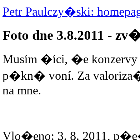
Petr Paulczy�ski: homepa
Foto dne 3.8.2011 - z
Musím �íci, �e konzervy
p�kn� voní. Za valoriza�
na mne.
Vlo�eno: 3. 8. 2011, p�e