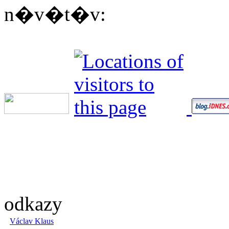
n�v�t�v:
odkazy
Václav Klaus