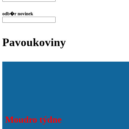
odb�r novinek
Pavoukoviny
Moudro týdne