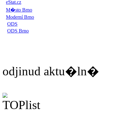
eStat.cz
M�sto Brno
Moderní Brno
ODS
ODS Brno
odjinud aktu�ln�