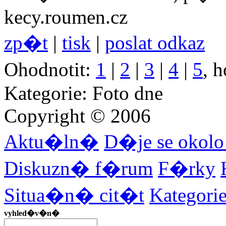
kecy.roumen.cz
zp�t
|
tisk
|
poslat odkaz
Ohodnotit:
1
|
2
|
3
|
4
|
5
, 
Kategorie: Foto dne
Copyright © 2006
Aktu�ln�
D�je se okol
Diskuzn� f�rum
F�rky
Situa�n� cit�t
Kategor
vyhled�v�n�