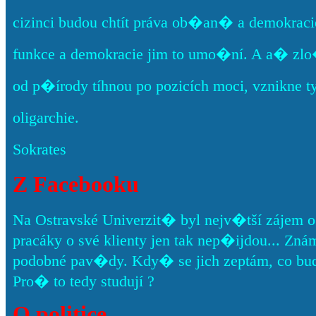
cizinci budou chtít práva ob�an� a demokracie
funkce a demokracie jim to umo�ní. A a� zlo
od p�írody tíhnou po pozicích moci, vznikne t
oligarchie.
Sokrates
Z Facebooku
Na Ostravské Univerzit� byl nejv�tší zájem o
pracáky o své klienty jen tak nep�ijdou... Znám pá
podobné pav�dy. Kdy� se jich zeptám, co bud
Pro� to tedy studují ?
O politice