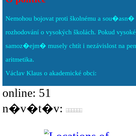
Nemohou bojovat proti školnému a sou�asn� c
rozhodování o vysokých školách. Pokud vysoké š
samoz�ejm� musely chtít i nezávislost na pe
aritmetika.
Václav Klaus o akademické obci:
online: 51
n�v�t�v: