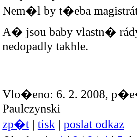
Nem�l by t�eba magistrát
A� jsou baby vlastn� rá
nedopadly takhle.
Vlo�eno: 6. 2. 2008, p�e�
Paulczynski
zp�t
|
tisk
|
poslat odkaz