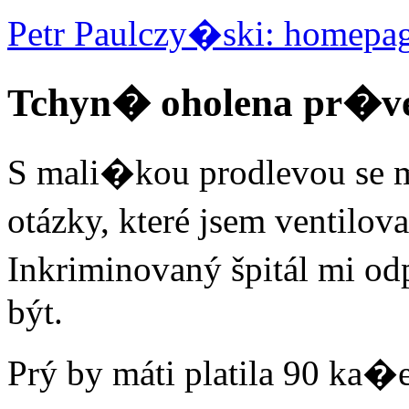
Petr Paulczy�ski: homepa
Tchyn� oholena pr�v
S mali�kou prodlevou se 
otázky, které jsem ventilo
Inkriminovaný špitál mi 
být.
Prý by máti platila 90 ka�