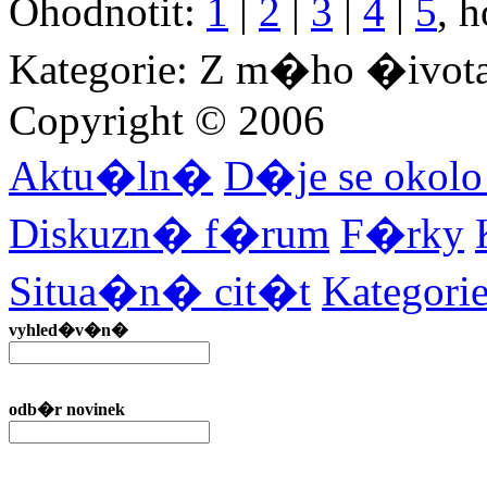
Ohodnotit:
1
|
2
|
3
|
4
|
5
, 
Kategorie: Z m�ho �ivot
Copyright © 2006
Aktu�ln�
D�je se okol
Diskuzn� f�rum
F�rky
Situa�n� cit�t
Kategor
vyhled�v�n�
odb�r novinek