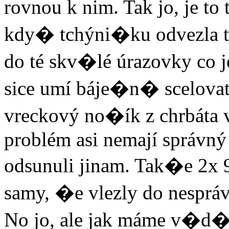
rovnou k nim. Tak jo, je to
kdy� tchýni�ku odvezla t
do té skv�lé úrazovky co j
sice umí báje�n� scelovat 
vreckový no�ík z chrbáta v
problém asi nemají správný 
odsunuli jinam. Tak�e 2x 9
samy, �e vlezly do nespráv
No jo, ale jak máme v�d�t,