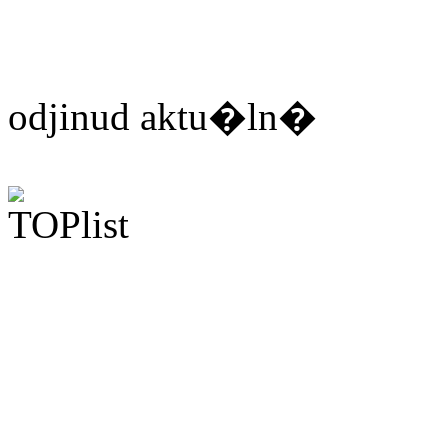
odjinud aktu�ln�