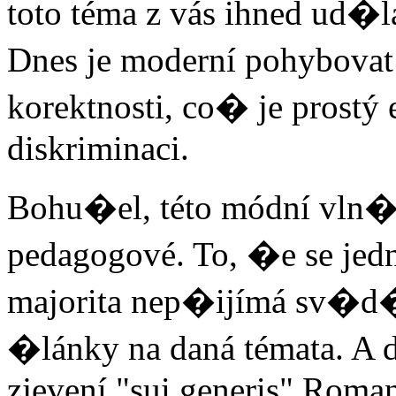
toto téma z vás ihned ud�l
Dnes je moderní pohybovat
korektnosti, co� je prostý
diskriminaci.
Bohu�el, této módní vln� p
pedagogové. To, �e se jed
majorita nep�ijímá sv�d�í
�lánky na daná témata. A 
zjevení "sui generis" Roman