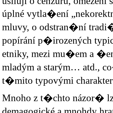
usilují o cenzuru, omezení 
úplné vytla�ení „nekorek
mluvy, o odstran�ní tradi
popírání p�irozených typi
etniky, mezi mu�em a �en
mladým a starým… atd., co�
t�mito typovými charakter
Mnoho z t�chto názor� lze
demagogické a mnohdy hran