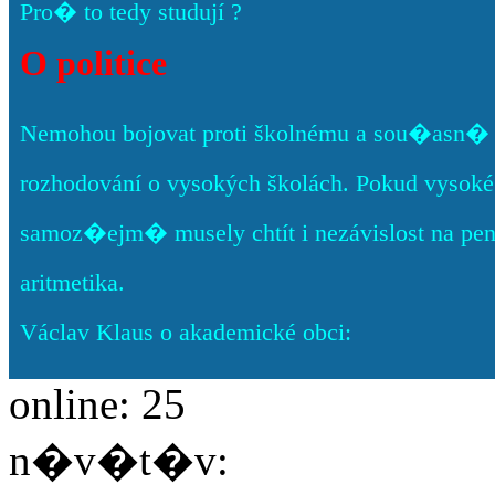
Pro� to tedy studují ?
O politice
Nemohou bojovat proti školnému a sou�asn� c
rozhodování o vysokých školách. Pokud vysoké š
samoz�ejm� musely chtít i nezávislost na pe
aritmetika.
Václav Klaus o akademické obci:
online: 25
n�v�t�v: