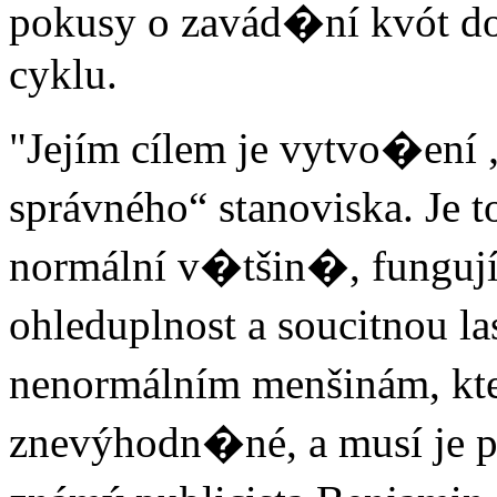
pokusy o zavád�ní kvót 
cyklu.
"Jejím cílem je vytvo�ení
správného“ stanoviska. Je
normální v�tšin�, fungují
ohleduplnost a soucitnou
nenormálním menšinám, kte
znevýhodn�né, a musí je p