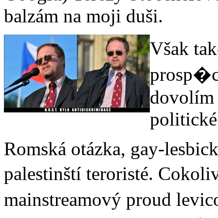
balzám na moji duši.
Však tak
prosp�c
dovolím
politické
Romská otázka, gay-lesbická
palestinští teroristé. Coko
mainstreamový proud levic