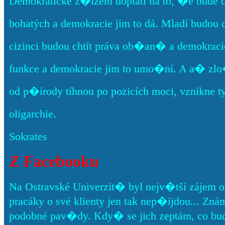
Demokratické z�ízení doplatí na to, �e bude 
bohatých a demokracie jim to dá. Mladí budou 
cizinci budou chtít práva ob�an� a demokracie
funkce a demokracie jim to umo�ní. A a� zlo
od p�írody tíhnou po pozicích moci, vznikne t
oligarchie.
Sokrates
Z Facebooku
Na Ostravské Univerzit� byl nejv�tší zájem o
pracáky o své klienty jen tak nep�ijdou... Znám pá
podobné pav�dy. Kdy� se jich zeptám, co bud