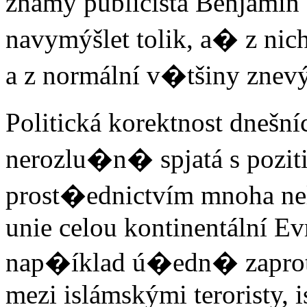
známý publicista Benjami
navymýšlet tolik, a� z ni
a z normální v�tšiny zne
Politická korektnost dnešn
nerozlu�n� spjatá s poziti
prost�ednictvím mnoha ne
unie celou kontinentální Ev
nap�íklad ú�edn� zaprot
mezi islámskými teroristy,