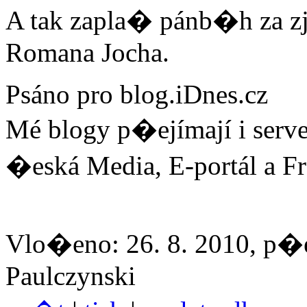
A tak zapla� pánb�h za zje
Romana Jocha.
Psáno pro blog.iDnes.cz
Mé blogy p�ejímají i server
�eská Media, E-portál a F
Vlo�eno: 26. 8. 2010, p�e
Paulczynski