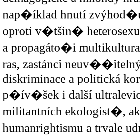
nap�íklad hnutí zvýhod�u
oproti v�tšin� heterosexuá
a propagáto�i multikultur
ras, zastánci neuv��itelný
diskriminace a politická ko
p�ív�šek i další ultralevic
militantních ekologist�, 
humanrightismu a trvale ud