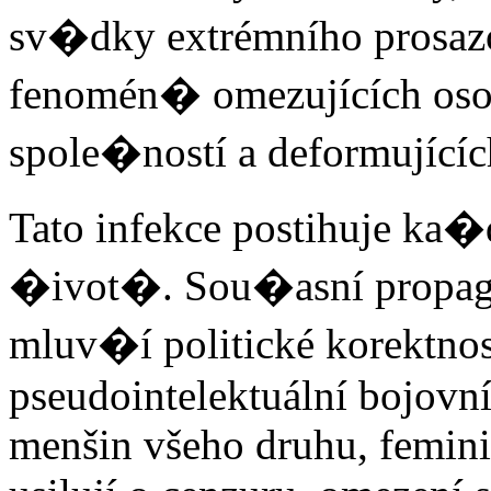
sv�dky extrémního prosaz
fenomén� omezujících os
spole�ností a deformující
Tato infekce postihuje k
�ivot�. Sou�asní propagát
mluv�í politické korektnos
pseudointelektuální bojovní
menšin všeho druhu, feminist