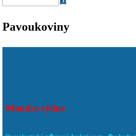
Pavoukoviny
Moudro týdne