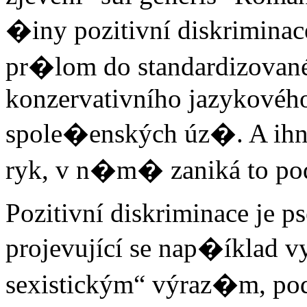
�iny pozitivní diskriminac
pr�lom do standardizované
konzervativního jazykového
spole�enských úz�. A ihn
ryk, v n�m� zaniká to pod
Pozitivní diskriminace je p
projevující se nap�íklad v
sexistickým“ výraz�m, pod