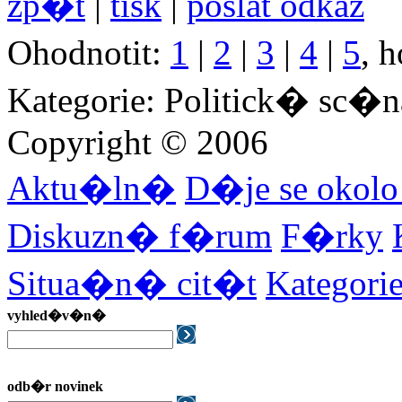
zp�t
|
tisk
|
poslat odkaz
Ohodnotit:
1
|
2
|
3
|
4
|
5
, 
Kategorie: Politick� sc�n
Copyright © 2006
Aktu�ln�
D�je se okol
Diskuzn� f�rum
F�rky
Situa�n� cit�t
Kategor
vyhled�v�n�
odb�r novinek