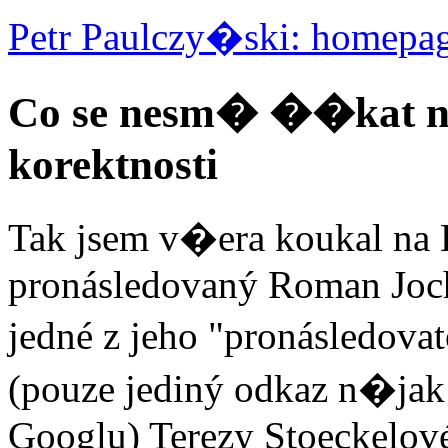
Petr Paulczy�ski: homepa
Co se nesm� ��kat na
korektnosti
Tak jsem v�era koukal na 
pronásledovaný Roman Joch
jedné z jeho "pronásledova
(pouze jediný odkaz n�j
Googlu) Terezy Stoeckelové