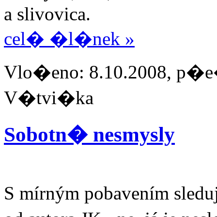
a slivovica.
cel� �l�nek »
Vlo�eno: 8.10.2008, p�e�
V�tvi�ka
Sobotn� nesmysly
S mírným pobavením sleduji