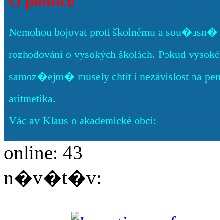
O politice
Nemohou bojovat proti školnému a sou�asn� c
rozhodování o vysokých školách. Pokud vysoké š
samoz�ejm� musely chtít i nezávislost na pe
aritmetika.
Václav Klaus o akademické obci:
online: 43
n�v�t�v: