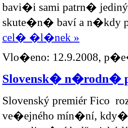
bavi�i sami patrn� jedin
skute�n� baví a n�kdy 
cel� �l�nek »
Vlo�eno: 12.9.2008, p�e�
Slovensk� n�rodn� 
Slovenský premiér Fico ro
ve�ejného mín�ní, kdy� 