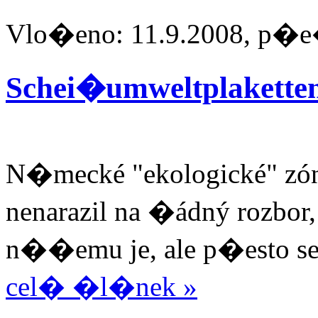
Vlo�eno: 11.9.2008, p�e
Schei�umweltplaketten
N�mecké "ekologické" zóny
nenarazil na �ádný rozbor,
n��emu je, ale p�esto se o
cel� �l�nek »