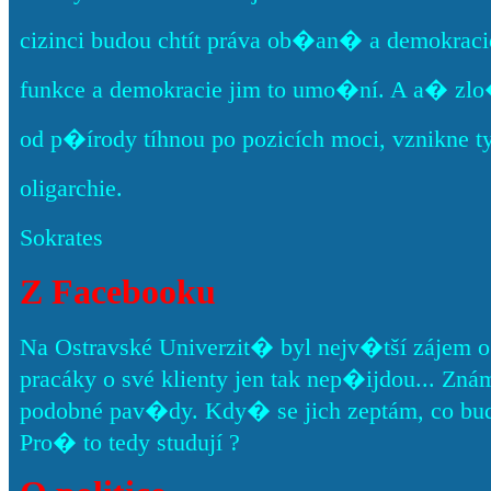
cizinci budou chtít práva ob�an� a demokracie
funkce a demokracie jim to umo�ní. A a� zlo
od p�írody tíhnou po pozicích moci, vznikne t
oligarchie.
Sokrates
Z Facebooku
Na Ostravské Univerzit� byl nejv�tší zájem o
pracáky o své klienty jen tak nep�ijdou... Znám pá
podobné pav�dy. Kdy� se jich zeptám, co bud
Pro� to tedy studují ?