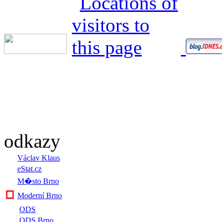
odkazy
Václav Klaus
eStat.cz
M�sto Brno
Moderní Brno
ODS
ODS Brno