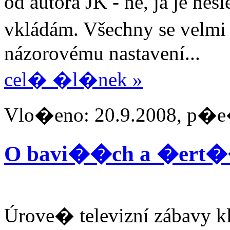
od autora JK - ne, já je nes
vkládám. Všechny se velm
názorovému nastavení...
cel� �l�nek »
Vlo�eno: 20.9.2008, p�e
O bavi��ch a �ert
Úrove� televizní zábavy k