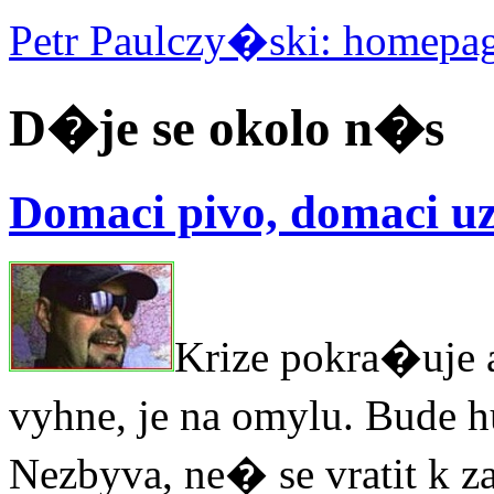
Petr Paulczy�ski: homepa
D�je se okolo n�s
Domaci pivo, domaci uz
Krize pokra�uje a
vyhne, je na omylu. Bude
Nezbyva, ne� se vratit k z