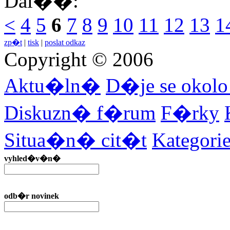
Dal��:
<
4
5
6
7
8
9
10
11
12
13
1
zp�t
|
tisk
|
poslat odkaz
Copyright © 2006
Aktu�ln�
D�je se okol
Diskuzn� f�rum
F�rky
Situa�n� cit�t
Kategor
vyhled�v�n�
odb�r novinek