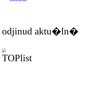
odjinud aktu�ln�