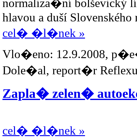
normaliza�ní bolševický lí
hlavou a duší Slovenského 
cel� �l�nek »
Vlo�eno: 12.9.2008, p�e
Dole�al, report�r Reflex
Zapla� zelen� autoe
cel� �l�nek »