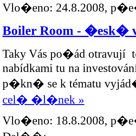
Vlo�eno: 24.8.2008, p�e
Boiler Room - �esk� 
Taky Vás po�ád otravují 
nabídkami tu na investování
p�kn� se k tématu vyjád�i
cel� �l�nek »
Vlo�eno: 18.8.2008, p�e�