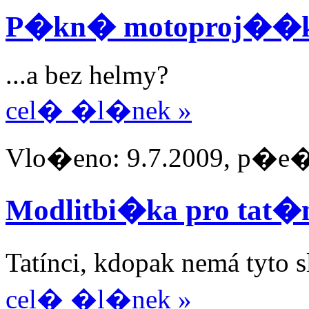
P�kn� motoproj��
...a bez helmy?
cel� �l�nek »
Vlo�eno: 9.7.2009, p�e�te
Modlitbi�ka pro tat�
Tatínci, kdopak nemá tyto
cel� �l�nek »