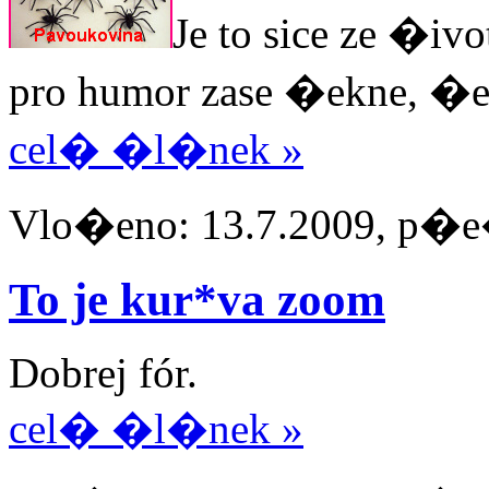
Je to sice ze �iv
pro humor zase �ekne, �e
cel� �l�nek »
Vlo�eno: 13.7.2009, p�e�t
To je kur*va zoom
Dobrej fór.
cel� �l�nek »