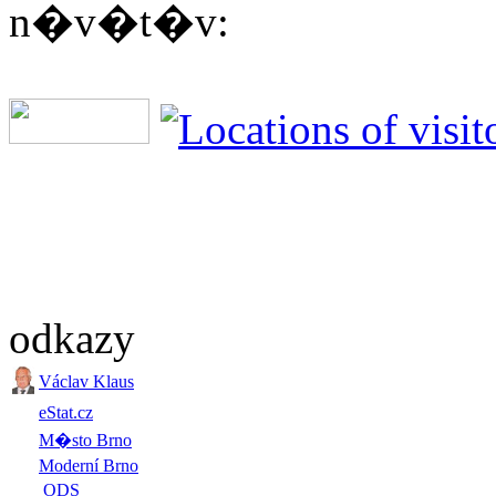
n�v�t�v:
odkazy
Václav Klaus
eStat.cz
M�sto Brno
Moderní Brno
ODS