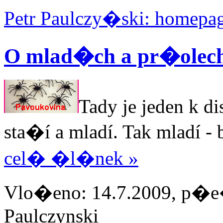
Petr Paulczy�ski: homepa
O mlad�ch a pr�olec
Tady je jeden k di
sta�í a mladí. Tak mladí - 
cel� �l�nek »
Vlo�eno: 14.7.2009, p�e�
Paulczynski