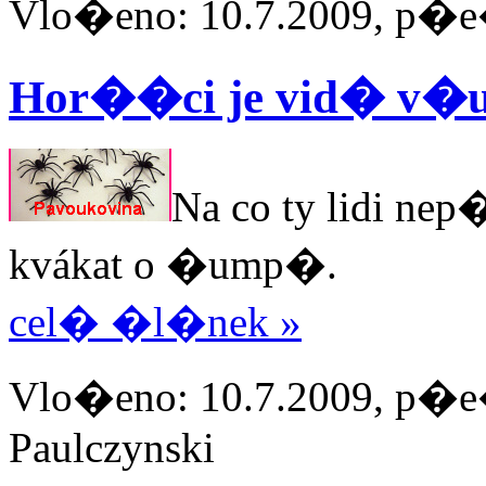
Vlo�eno: 10.7.2009, p�e�t
Hor��ci je vid� v�ud
Na co ty lidi nep
kvákat o �ump�.
cel� �l�nek »
Vlo�eno: 10.7.2009, p�e�
Paulczynski