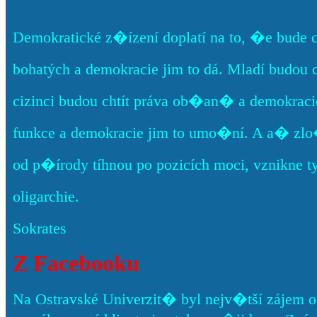
Demokratické z�ízení doplatí na to, �e bude 
bohatých a demokracie jim to dá. Mladí budou 
cizinci budou chtít práva ob�an� a demokracie
funkce a demokracie jim to umo�ní. A a� zlo
od p�írody tíhnou po pozicích moci, vznikne t
oligarchie.
Sokrates
Z Facebooku
Na Ostravské Univerzit� byl nejv�tší zájem o