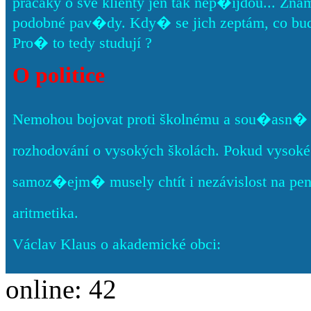
pracáky o své klienty jen tak nep�ijdou... Znám pá
podobné pav�dy. Kdy� se jich zeptám, co bud
Pro� to tedy studují ?
O politice
Nemohou bojovat proti školnému a sou�asn� c
rozhodování o vysokých školách. Pokud vysoké š
samoz�ejm� musely chtít i nezávislost na pe
aritmetika.
Václav Klaus o akademické obci:
online: 42