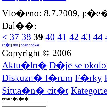
Vlo�eno: 8.7.2009, p�e�te
Dal��:
<
37
38
39
40
41
42
43
44
zp�t
|
tisk
|
poslat odkaz
Copyright © 2006
Aktu�ln�
D�je se okol
Diskuzn� f�rum
F�rky
Situa�n� cit�t
Kategor
vyhled�v�n�