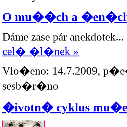
O mu��ch a �en�c
Dáme zase pár anekdotek...
cel� �l�nek »
Vlo�eno: 14.7.2009, p�e�
sesb�r�no
�ivotn� cyklus mu�