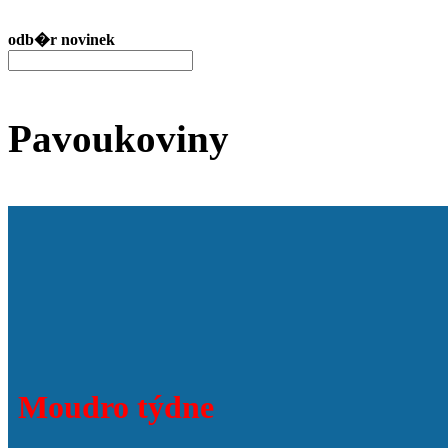
odb�r novinek
Pavoukoviny
Moudro týdne