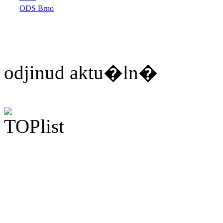
ODS Brno
odjinud aktu�ln�