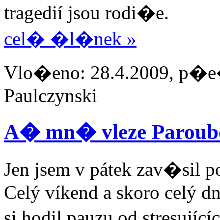
tragedií jsou rodi�e.
cel� �l�nek »
Vlo�eno: 28.4.2009, p�e�
Paulczynski
A� mn� vleze Paroube
Jen jsem v pátek zav�sil p
Celý víkend a skoro celý d
si hodil pauzu od stresuj