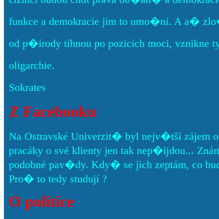
funkce a demokracie jim to umo�ní. A a� zlo
od p�írody tíhnou po pozicích moci, vznikne t
oligarchie.
Sokrates
Z Facebooku
Na Ostravské Univerzit� byl nejv�tší zájem o
pracáky o své klienty jen tak nep�ijdou... Znám pá
podobné pav�dy. Kdy� se jich zeptám, co bud
Pro� to tedy studují ?
O politice