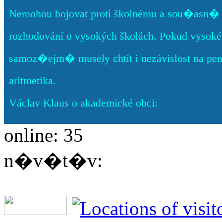
Nemohou bojovat proti školnému a sou�asn� c
rozhodování o vysokých školách. Pokud vysoké š
samoz�ejm� musely chtít i nezávislost na pe
aritmetika.
Václav Klaus o akademické obci:
online: 35
n�v�t�v: