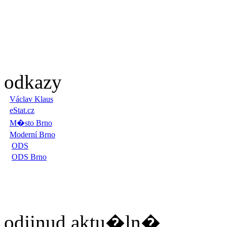
odkazy
Václav Klaus
eStat.cz
M�sto Brno
Moderní Brno
ODS
ODS Brno
odjinud aktu�ln�