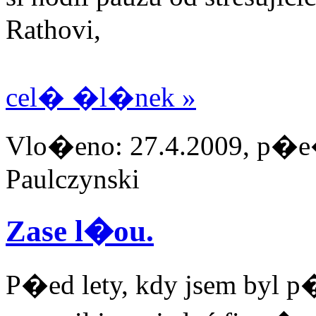
Rathovi,
cel� �l�nek »
Vlo�eno: 27.4.2009, p�e�
Paulczynski
Zase l�ou.
P�ed lety, kdy jsem byl 