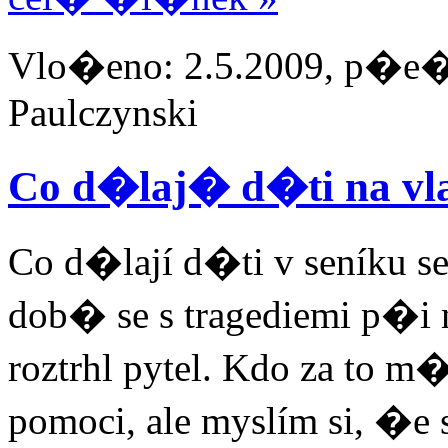
Vlo�eno: 2.5.2009, p�e�t
Paulczynski
Co d�laj� d�ti na vl
Co d�lají d�ti v seníku s
dob� se s tragediemi p�i
roztrhl pytel. Kdo za to m
pomoci, ale myslím si, �