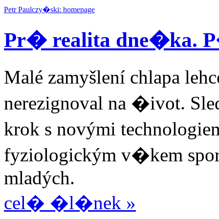
Petr Paulczy�ski: homepage
Pr� realita dne�ka.
Malé zamyšlení chlapa lehc
nerezignoval na �ivot. Sl
krok s novými technologie
fyziologickým v�kem spor
mladých.
cel� �l�nek »