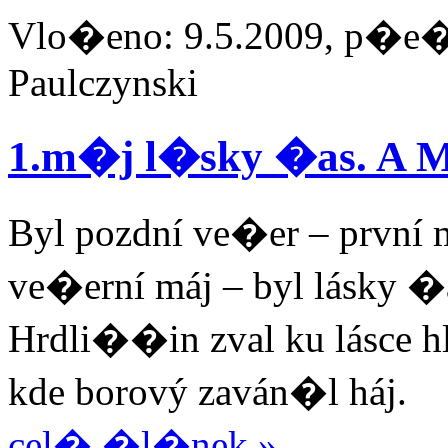
Vlo�eno: 9.5.2009, p�e�t
Paulczynski
1.m�j l�sky �as. A 
Byl pozdní ve�er – první 
ve�erní máj – byl lásky �
Hrdli��in zval ku lásce hl
kde borový zaván�l háj.
cel� �l�nek »