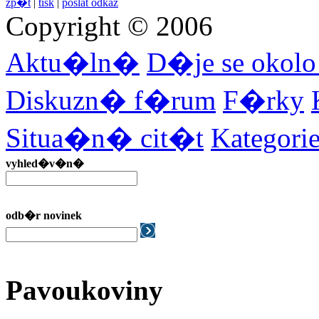
zp�t
|
tisk
|
poslat odkaz
Copyright © 2006
Aktu�ln�
D�je se okol
Diskuzn� f�rum
F�rky
Situa�n� cit�t
Kategor
vyhled�v�n�
odb�r novinek
Pavoukoviny