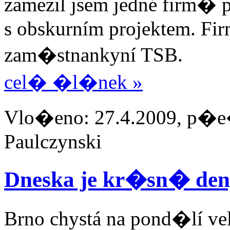
zamezil jsem jedné firm� 
s obskurním projektem. Firm
zam�stnankyní TSB.
cel� �l�nek »
Vlo�eno: 27.4.2009, p�e�
Paulczynski
Dneska je kr�sn� den,
Brno chystá na pond�lí ve