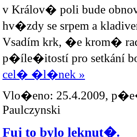
v Králov� poli bude obno
hv�zdy se srpem a kladiv
Vsadím krk, �e krom� radn
p�íle�itostí pro setkání 
cel� �l�nek »
Vlo�eno: 25.4.2009, p�e�
Paulczynski
Fuj to bylo leknut�.