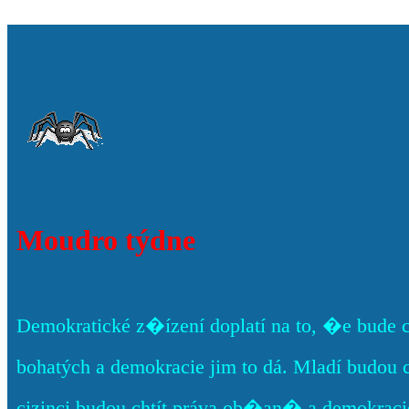
Moudro týdne
Demokratické z�ízení doplatí na to, �e bude 
bohatých a demokracie jim to dá. Mladí budou 
cizinci budou chtít práva ob�an� a demokracie