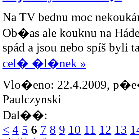
Na TV bednu moc nekoukám,
Ob�as ale kouknu na Hádej 
spád a jsou nebo spíš byli ta
cel� �l�nek »
Vlo�eno: 22.4.2009, p�e�
Paulczynski
Dal��:
<
4
5
6
7
8
9
10
11
12
13
1