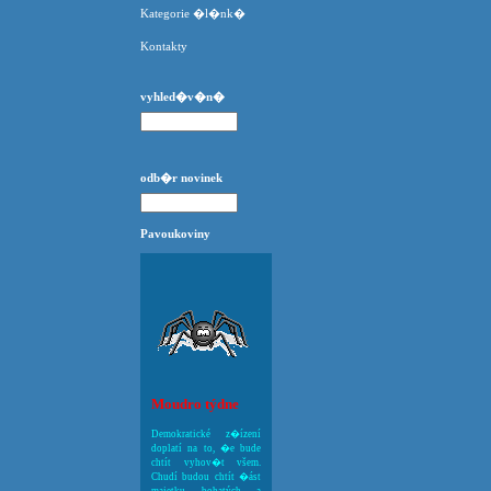
Kategorie �l�nk�
Kontakty
vyhled�v�n�
odb�r novinek
Pavoukoviny
Moudro týdne
Demokratické z�ízení
doplatí na to, �e bude
chtít vyhov�t všem.
Chudí budou chtít �ást