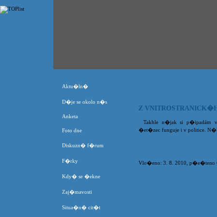
Aktu�ln�
D�je se okolo n�s
Z VNITROSTRANICK�
Anketa
Takhle n�jak si p�ipadám v 
�et�zec funguje i v politice. N�k
Foto dne
Diskuzn� f�rum
F�rky
Vlo�eno: 3. 8. 2010, p�e�teno 65
Kdy� se �ekne
Zaj�mavosti
Situa�n� cit�t