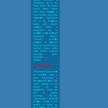
majetku bohatých a
demokracie jim to dá.
Mladí budou chtít práva
starých, �eny budou
chtít práva mu��, a
cizinci budou chtít práva
ob�an� a demokracie
jim to dá. Zlo�inci
budou chtít obsadit
ve�ejné funkce a
demokracie jim to
umo�ní. A a� zlo�inci
demokracii nakonec
ovládnou, proto�e
zlo�inci od p�írody
tíhnou po pozicích moci,
vznikne tyranie horší,
ne� dovede nejhorší
monarchie anebo
oligarchie.
Sokrates
Z Facebooku
Na Ostravské Univerzit�
byl nejv�tší zájem o
obory Psychologie a
Spole�enské v�dy... Jak
vidno, pracáky o své
klienty jen tak
nep�ijdou... Znám pár
lidí, co studují
sociologii, filozofii,
religionistiku a podobné
pav�dy. Kdy� se jich
zeptám, co budou po
škole d�lat, tak nemají